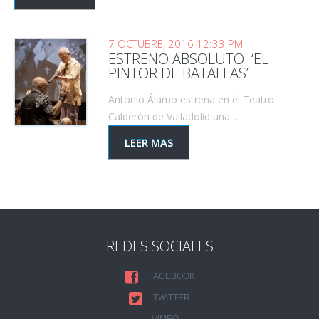
7 OCTUBRE, 2016 12:33 PM
ESTRENO ABSOLUTO: ‘EL
PINTOR DE BATALLAS’
Antonio Álamo estrena en el Teatro
Calderón de Valladolid una…
LEER MAS
REDES SOCIALES
FACEBOOK
TWITTER