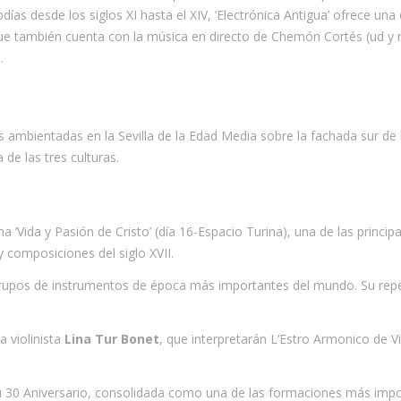
ías desde los siglos XI hasta el XIV, ‘Electrónica Antigua’ ofrece una
que también cuenta con la música en directo de Chemón Cortés (ud y 
.
ambientadas en la Sevilla de la Edad Media sobre la fachada sur de 
de las tres culturas.
 ‘Vida y Pasión de Cristo’ (día 16-Espacio Turina), una de las princ
 composiciones del siglo XVII.
rupos de instrumentos de época más importantes del mundo. Su repert
la violinista
Lina Tur Bonet
, que interpretarán L’Estro Armonico de Vi
u 30 Aniversario, consolidada como una de las formaciones más impo