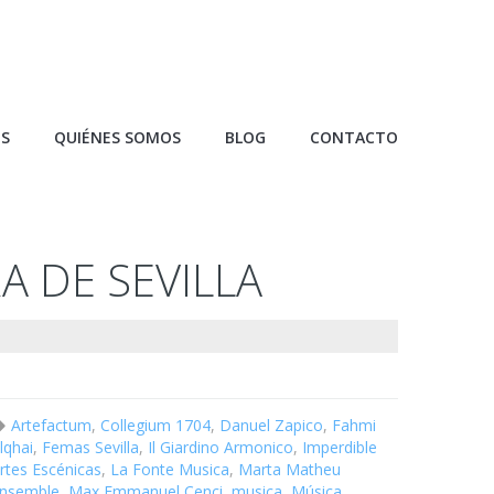
OS
QUIÉNES SOMOS
BLOG
CONTACTO
A DE SEVILLA
Artefactum
,
Collegium 1704
,
Danuel Zapico
,
Fahmi
lqhai
,
Femas Sevilla
,
Il Giardino Armonico
,
Imperdible
rtes Escénicas
,
La Fonte Musica
,
Marta Matheu
nsemble
,
Max Emmanuel Cenci
,
musica
,
Música