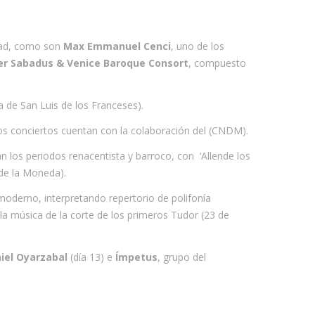
idad, como son
Max Emmanuel Cenci
, uno de los
er Sabadus & Venice Baroque Consort
, compuesto
a de San Luis de los Franceses).
os conciertos cuentan con la colaboración del (CNDM).
n los periodos renacentista y barroco, con
‘Allende los
de la Moneda).
 moderno, interpretando repertorio de polifonía
n la música de la corte de los primeros Tudor (23 de
iel Oyarzabal
(día 13) e
Ímpetus
, grupo del