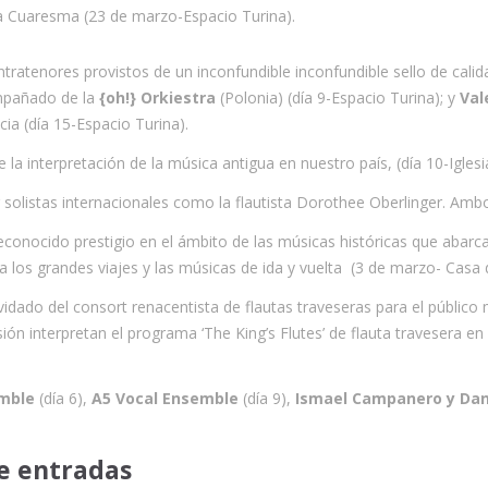
a Cuaresma (23 de marzo-Espacio Turina).
tratenores provistos de un inconfundible inconfundible sello de cal
ompañado de la
{oh!} Orkiestra
(Polonia) (día 9-Espacio Turina); y
Val
ia (día 15-Espacio Turina).
a interpretación de la música antigua en nuestro país, (día 10-Iglesi
solistas internacionales como la flautista Dorothee Oberlinger. Amb
conocido prestigio en el ámbito de las músicas históricas que abarca
os grandes viajes y las músicas de ida y vuelta
(3 de marzo- Casa 
olvidado del consort renacentista de flautas traveseras para el público
casión interpretan el programa ‘The King’s Flutes’ de flauta travesera e
emble
(día 6),
A5 Vocal Ensemble
(día 9),
Ismael Campanero y Dan
de entradas