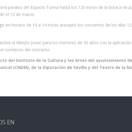
 zona paraíso del Espacio Turina hasta los 120 euros de la butaca de 
do el 12 de marzo.
go en horario de 10 a 14 horas (excepto los conciertos de los días 12
tiva el Minuto Joven para los menores de 30 años con la aplicación 
del comienzo del concierto.
to del Instituto de la Cultura y las Artes del ayuntamiento de 
sical (CNDM), de la Diputación de Sevilla y del Teatro de la 
OS EN