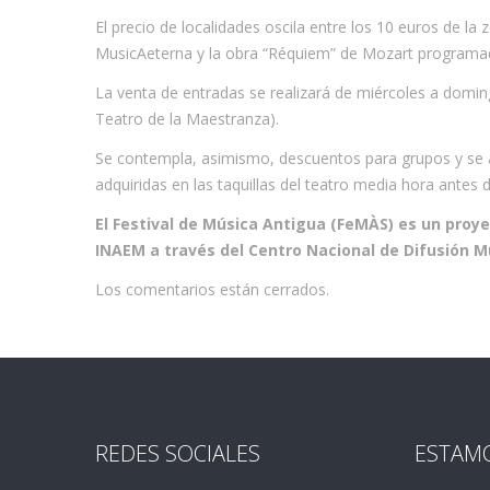
El precio de localidades oscila entre los 10 euros de la
MusicAeterna y la obra “Réquiem” de Mozart programa
La venta de entradas se realizará de miércoles a domin
Teatro de la Maestranza).
Se contempla, asimismo, descuentos para grupos y se ac
adquiridas en las taquillas del teatro media hora antes 
El Festival de Música Antigua (FeMÀS) es un proyec
INAEM a través del Centro Nacional de Difusión Mu
Los comentarios están cerrados.
REDES SOCIALES
ESTAM