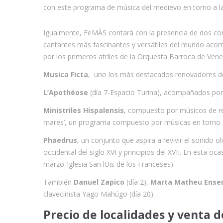
con este programa de música del medievo en torno a l
Igualmente, FeMÀS contará con la presencia de dos con
cantantes más fascinantes y versátiles del mundo ac
por los primeros atriles de la Orquesta Barroca de Venec
Musica Ficta
, uno los más destacados renovadores de l
L’Apothéose
(día 7-Espacio Turina), acompañados por 
Ministriles Hispalensis
, compuesto por músicos de re
mares’, un programa compuesto por músicas en torno a l
Phaedrus
, un conjunto que aspira a revivir el sonido 
occidental del siglo XVI y principios del XVII. En esta o
marzo-Iglesia San lUis de los Franceses).
También
Danuel Zapico
(día 2),
Marta Matheu Ens
clavecinista Yago Mahúgo (día 20)…
Precio de localidades y venta 