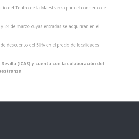
patio del Teatro de la Maestranza para el concierto de
 y 24 de marzo cuyas entradas se adquirirán en el
de descuento del 50% en el precio de localidades
Sevilla (ICAS) y cuenta con la colaboración del
Maestranza
.