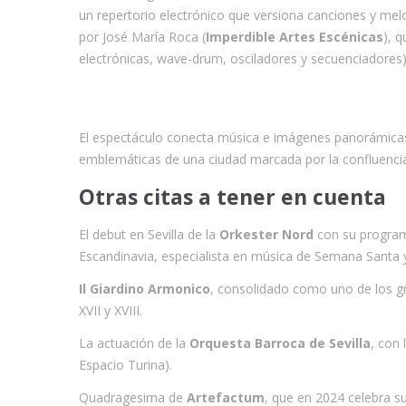
un repertorio electrónico que versiona canciones y melod
por José María Roca (
Imperdible Artes Escénicas
), 
electrónicas, wave-drum, osciladores y secuenciadores)
El espectáculo conecta música e imágenes panorámicas 
emblemáticas de una ciudad marcada por la confluencia 
Otras citas a tener en cuenta
El debut en Sevilla de la
Orkester Nord
con su programa
Escandinavia, especialista en música de Semana Santa y
Il Giardino Armonico
, consolidado como uno de los g
XVII y XVIII.
La actuación de la
Orquesta Barroca de Sevilla
, con 
Espacio Turina).
Quadragesima de
Artefactum
, que en 2024 celebra s