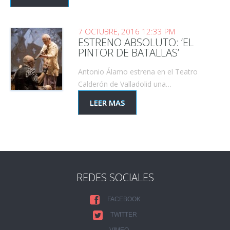
7 OCTUBRE, 2016 12:33 PM
ESTRENO ABSOLUTO: ‘EL
PINTOR DE BATALLAS’
Antonio Álamo estrena en el Teatro
Calderón de Valladolid una…
LEER MAS
REDES SOCIALES
FACEBOOK
TWITTER