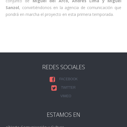
conjunto de
Miguel del Arco, Andrés Lima y Miguel
Sanzol
, convirtiéndonos en la agencia de comunicación que
pondrá en marcha el proyecto en esta primera temporada.
REDES SOCIALES
FACEBOOK
TWITTER
VIMEO
ESTAMOS EN