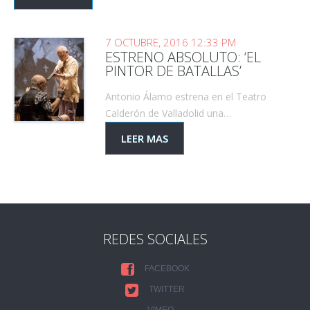
7 OCTUBRE, 2016 12:33 PM
ESTRENO ABSOLUTO: ‘EL
PINTOR DE BATALLAS’
Antonio Álamo estrena en el Teatro
Calderón de Valladolid una…
LEER MAS
REDES SOCIALES
FACEBOOK
TWITTER