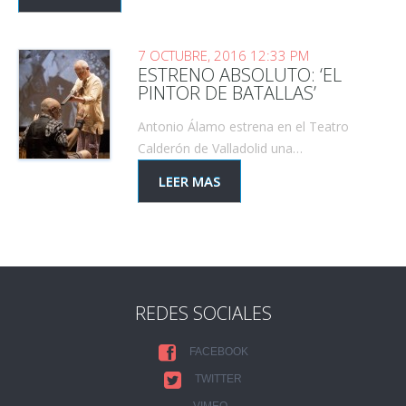
7 OCTUBRE, 2016 12:33 PM
ESTRENO ABSOLUTO: ‘EL
PINTOR DE BATALLAS’
Antonio Álamo estrena en el Teatro
Calderón de Valladolid una…
LEER MAS
REDES SOCIALES
FACEBOOK
TWITTER