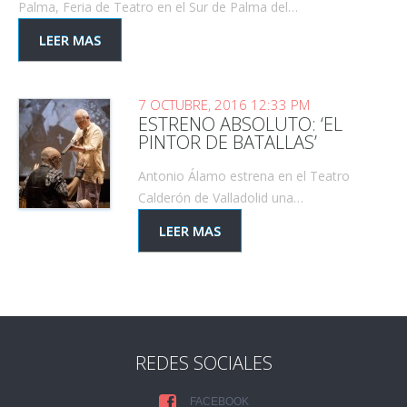
Palma, Feria de Teatro en el Sur de Palma del…
LEER MAS
7 OCTUBRE, 2016 12:33 PM
ESTRENO ABSOLUTO: ‘EL
PINTOR DE BATALLAS’
Antonio Álamo estrena en el Teatro
Calderón de Valladolid una…
LEER MAS
REDES SOCIALES
FACEBOOK