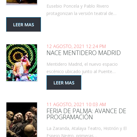
Eusebio Poncela y Pablo Rivero
protagonizan la versión teatral de…
LEER MAS
12 AGOSTO, 2021 12:24 PM
NACE MENTIDERO MADRID
Mentidero Madrid, el nuevo espacio
escénico ubicado junto al Puente…
LEER MAS
11 AGOSTO, 2021 10:03 AM
FERIA DE PALMA: AVANCE DE
PROGRAMACIÓN
La Zaranda, Atalaya Teatro, Histrión y El
Espejo Negro, primeras…