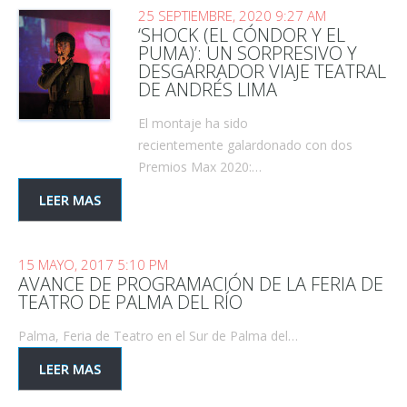
25 SEPTIEMBRE, 2020 9:27 AM
‘SHOCK (EL CÓNDOR Y EL
PUMA)’: UN SORPRESIVO Y
DESGARRADOR VIAJE TEATRAL
DE ANDRÉS LIMA
El montaje ha sido
recientemente galardonado con dos
Premios Max 2020:…
LEER MAS
15 MAYO, 2017 5:10 PM
AVANCE DE PROGRAMACIÓN DE LA FERIA DE
TEATRO DE PALMA DEL RÍO
Palma, Feria de Teatro en el Sur de Palma del…
LEER MAS