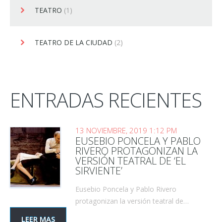
TEATRO
(1)
TEATRO DE LA CIUDAD
(2)
ENTRADAS RECIENTES
13 NOVIEMBRE, 2019 1:12 PM
EUSEBIO PONCELA Y PABLO
RIVERO PROTAGONIZAN LA
VERSIÓN TEATRAL DE ‘EL
SIRVIENTE’
Eusebio Poncela y Pablo Rivero
protagonizan la versión teatral de…
LEER MAS