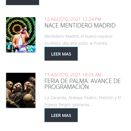
12 AGOSTO, 2021 12:24 PM
NACE MENTIDERO MADRID
Mentidero Madrid, el nuevo espacio
escénico ubicado junto al Puente…
LEER MAS
11 AGOSTO, 2021 10:03 AM
FERIA DE PALMA: AVANCE DE
PROGRAMACIÓN
La Zaranda, Atalaya Teatro, Histrión y El
Espejo Negro, primeras…
LEER MAS