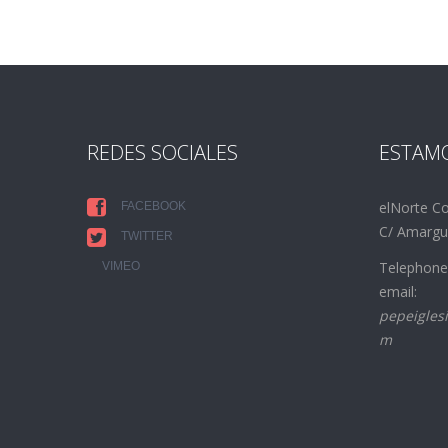
REDES SOCIALES
ESTAM
elNorte Co
FACEBOOK
C/ Amargur
TWITTER
Telephone
VIMEO
email:
pepeigles
m