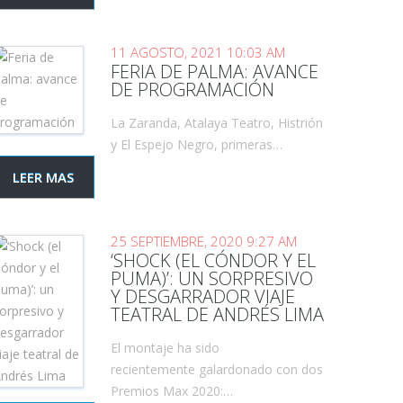
11 AGOSTO, 2021 10:03 AM
FERIA DE PALMA: AVANCE
DE PROGRAMACIÓN
La Zaranda, Atalaya Teatro, Histrión
y El Espejo Negro, primeras…
LEER MAS
25 SEPTIEMBRE, 2020 9:27 AM
‘SHOCK (EL CÓNDOR Y EL
PUMA)’: UN SORPRESIVO
Y DESGARRADOR VIAJE
TEATRAL DE ANDRÉS LIMA
El montaje ha sido
recientemente galardonado con dos
Premios Max 2020:…