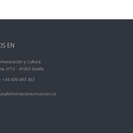
OS EN
municación y Cultura
a, nº12 - 41003 Sevilla
:
+34 609 493 363
ias@elnortecomunicacion.co