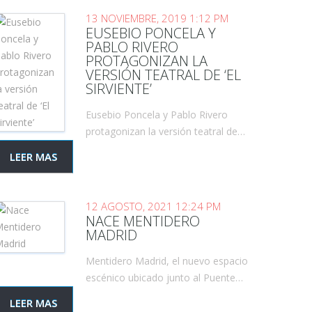
13 NOVIEMBRE, 2019 1:12 PM
EUSEBIO PONCELA Y
PABLO RIVERO
PROTAGONIZAN LA
VERSIÓN TEATRAL DE ‘EL
SIRVIENTE’
Eusebio Poncela y Pablo Rivero
protagonizan la versión teatral de…
LEER MAS
12 AGOSTO, 2021 12:24 PM
NACE MENTIDERO
MADRID
Mentidero Madrid, el nuevo espacio
escénico ubicado junto al Puente…
LEER MAS