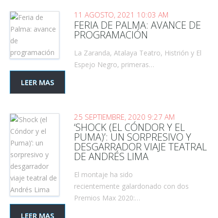
11 AGOSTO, 2021 10:03 AM
FERIA DE PALMA: AVANCE DE
PROGRAMACIÓN
La Zaranda, Atalaya Teatro, Histrión y El
Espejo Negro, primeras…
LEER MAS
25 SEPTIEMBRE, 2020 9:27 AM
‘SHOCK (EL CÓNDOR Y EL
PUMA)’: UN SORPRESIVO Y
DESGARRADOR VIAJE TEATRAL
DE ANDRÉS LIMA
El montaje ha sido
recientemente galardonado con dos
Premios Max 2020:…
LEER MAS