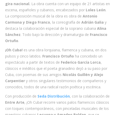
gira
nacional.
La obra cuenta con un equipo de 21 artistas en
escena, españoles y cubanos, encabezados por
Loles León
.
La composición musical de la obra es obra de
Antonio
Carmona y Diego Franco
, la coreografía de
Adrián Galia
y
destaca la colaboración especial de la soprano cubana
Alina
Sánchez
. Todo bajo la dirección y dramaturgia de
Francisco
Ortuño
.
¡Oh Cuba!
es una obra lorquiana, flamenca y cubana, en dos
pulsos y cinco latidos.
Francisco Ortuño
ha concebido un
espectáculo a partir de textos de
Federico García Lorca
,
clásicos e inéditos que el poeta granadino dejó a su paso por
Cuba, con poemas de sus amigos
Nicolás Guillén y Alejo
Carpentier
y otros singulares testimonios de compañeros y
conocidos, todos de una radical razón poética y escénica.
Con producción de
Seda Distribución
, con la colaboración de
Entre Arte
, ¡Oh Cuba! recorre varios palos flamencos clásicos
con toques contemporáneos, con pinceladas musicales de los
maestros cubanos
Lecuona y Amadeo Roldan
, que se