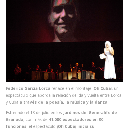
Federico García Lorca
renace en el montaje
¡Oh Cuba
!, un
espectáculo que aborda la relación de ida y vuelta entre Lorca
y Cuba
a través de la poesía, la música y la danza
Estrenado el 18 de julio en los
Jardines del Generalife de
Granada
, con más de
41.000 espectadores en 30
funciones
, el espectáculo
¡Oh Cuba¡ inicia su