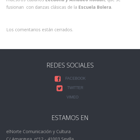
fusionan con danzas clásicas de la
Escuela Bolera
.
Los comentarios están cerrados.
REDES SOCIALES
FACEBOOK
TWITTER
VIMEO
ESTAMOS EN
elNorte Comunicación y Cultura
C/ Amargura, nº12 - 41003 Sevilla